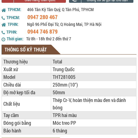
TPHCM:
466 Tân Kỳ Tân Quý, Q Tân Phú, TPHCM
0947 280 467
TPHCM:
TPHN:
Ngõ 96 Phố Đại Từ, Q Hoàng Mai, TP Hà Nội
0944 746 879
TPHN:
Thời gian:
Từ 8h - 18h thứ 2 đến thứ 7
THÔNG SỐ KỸ THUẬT
Thương hiệu
Total
Xuất xứ
Trung Quốc
Model
THT281005
Chiều dài
250mm (10")
Độ mở kẹp tối đa
50mm
Thép Cr-V, hoàn thiện màu đen và đánh
Chất liệu
bóng
Tay cầm
TPR hai màu
Đóng gói bằng
Móc treo PP
Bảo hành
6 tháng