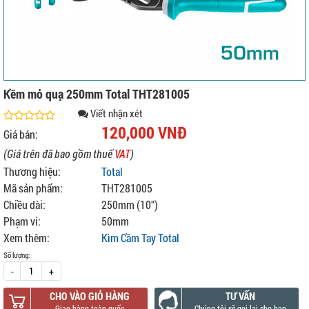
Kềm mỏ quạ 250mm Total THT281005
Viết nhận xét
120,000 VNĐ
Giá bán:
(Giá trên đã bao gồm thuế
VAT
)
Thương hiệu:
Total
Mã sản phẩm:
THT281005
Chiều dài:
250mm (10")
Phạm vi:
50mm
Xem thêm:
Kìm Cầm Tay Total
Số lượng:
-
+
CHO VÀO GIỎ HÀNG
TƯ VẤN