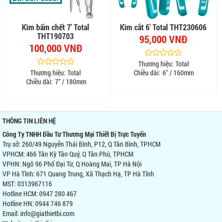
Kìm bấm chết 7' Total
Kìm cắt 6' Total THT230606
THT190703
95,000 VNĐ
100,000 VNĐ
Thương hiệu:
Total
Thương hiệu:
Total
Chiều dài:
6" / 160mm
Chiều dài:
7" / 180mm
THÔNG TIN LIÊN HỆ
Công Ty TNHH Đầu Tư Thương Mại Thiết Bị Trực Tuyến
Trụ sở: 260/49 Nguyễn Thái Bình, P12, Q Tân Bình, TPHCM
VPHCM: 466 Tân Kỳ Tân Quý, Q Tân Phú, TPHCM
VPHN: Ngõ 96 Phố Đại Từ, Q Hoàng Mai, TP Hà Nội
VP Hà Tĩnh: 671 Quang Trung, Xã Thạch Hạ, TP Hà Tĩnh
MST: 0313967116
Hotline HCM: 0947 280 467
Hotline HN: 0944 746 879
Email: info@giathietbi.com