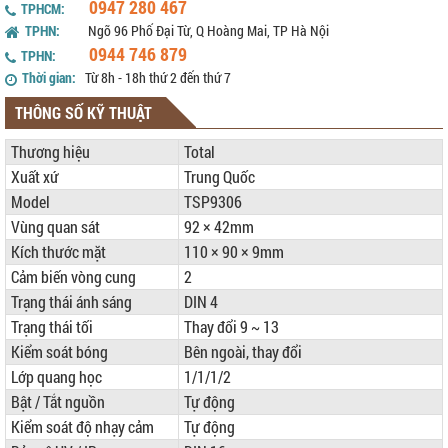
0947 280 467
TPHCM:
TPHN:
Ngõ 96 Phố Đại Từ, Q Hoàng Mai, TP Hà Nội
0944 746 879
TPHN:
Thời gian:
Từ 8h - 18h thứ 2 đến thứ 7
THÔNG SỐ KỸ THUẬT
Thương hiệu
Total
Xuất xứ
Trung Quốc
Model
TSP9306
Vùng quan sát
92 × 42mm
Kích thước mặt
110 × 90 × 9mm
Cảm biến vòng cung
2
Trạng thái ánh sáng
DIN 4
Trạng thái tối
Thay đổi 9 ~ 13
Kiểm soát bóng
Bên ngoài, thay đổi
Lớp quang học
1/1/1/2
Bật / Tắt nguồn
Tự động
Kiểm soát độ nhạy cảm
Tự động