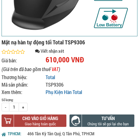
Mặt nạ hàn tự động tối Total TSP9306
Viết nhận xét
610,000 VNĐ
Giá bán:
(Giá trên đã bao gồm thuế
VAT
)
Thương hiệu:
Total
Mã sản phẩm:
TSP9306
Xem thêm:
Phụ Kiện Hàn Total
Số lượng:
-
+
CHO VÀO GIỎ HÀNG
TƯ VẤN
TPHCM:
466 Tân Kỳ Tân Quý, Q Tân Phú, TPHCM