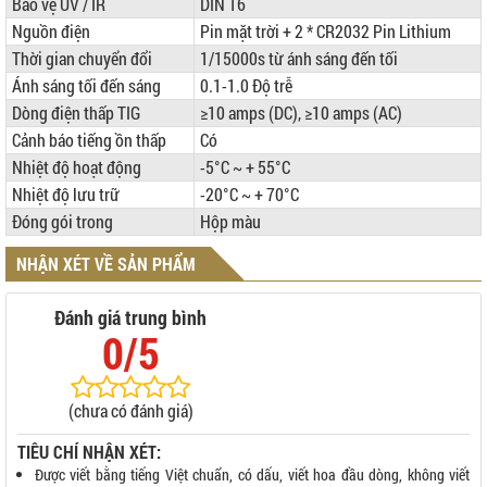
Bảo vệ UV / IR
DIN 16
Nguồn điện
Pin mặt trời + 2 * CR2032 Pin Lithium
Thời gian chuyển đổi
1/15000s từ ánh sáng đến tối
Ánh sáng tối đến sáng
0.1-1.0 Độ trễ
Dòng điện thấp TIG
≥10 amps (DC), ≥10 amps (AC)
Cảnh báo tiếng ồn thấp
Có
Nhiệt độ hoạt động
-5°C ~ + 55°C
Nhiệt độ lưu trữ
-20°C ~ + 70°C
Đóng gói trong
Hộp màu
NHẬN XÉT VỀ SẢN PHẨM
Đánh giá trung bình
0/5
(chưa có đánh giá)
TIÊU CHÍ NHẬN XÉT:
Được viết bằng tiếng Việt chuẩn, có dấu, viết hoa đầu dòng, không viết