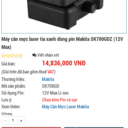
Máy cân mực laser tia xanh dùng pin Makita SK700GDZ (12V
Max)
Viết nhận xét
14,836,000 VNĐ
Giá bán:
(Giá trên đã bao gồm thuế
VAT
)
Thương hiệu:
Makita
Mã sản phẩm:
SK700GD
Sử dụng Pin:
12V Max Li-ion
Lưu ý:
Chưa kèm Pin và sạc
Xem thêm:
Máy Cân Mực Laser Makita
Số lượng:
-
+