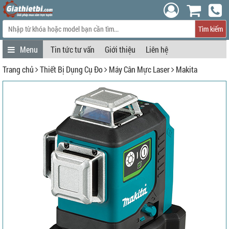
Tìm kiếm
Tin tức tư vấn
Giới thiệu
Liên hệ
Trang chủ
Thiết Bị Dụng Cụ Đo
Máy Cân Mực Laser
Makita