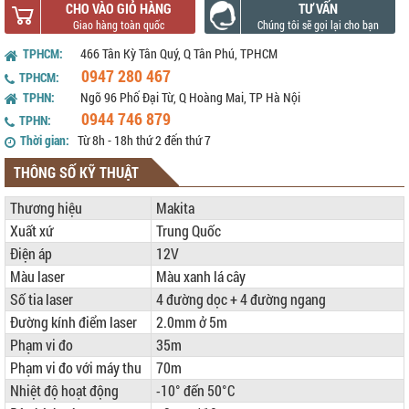
CHO VÀO GIỎ HÀNG
TƯ VẤN
TPHCM:
466 Tân Kỳ Tân Quý, Q Tân Phú, TPHCM
0947 280 467
TPHCM:
TPHN:
Ngõ 96 Phố Đại Từ, Q Hoàng Mai, TP Hà Nội
0944 746 879
TPHN:
Thời gian:
Từ 8h - 18h thứ 2 đến thứ 7
THÔNG SỐ KỸ THUẬT
Thương hiệu
Makita
Xuất xứ
Trung Quốc
Điện áp
12V
Màu laser
Màu xanh lá cây
Số tia laser
4 đường dọc + 4 đường ngang
Đường kính điểm laser
2.0mm ở 5m
Phạm vi đo
35m
Phạm vi đo với máy thu
70m
Nhiệt độ hoạt động
-10° đến 50°C