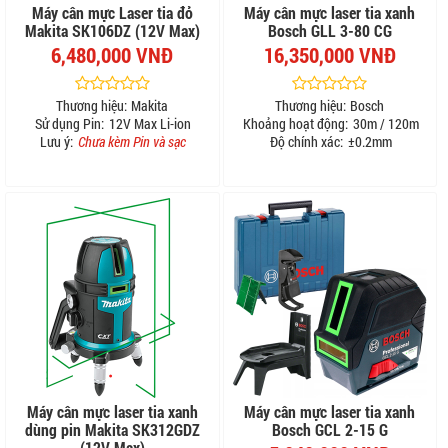
Máy cân mực Laser tia đỏ
Máy cân mực laser tia xanh
Makita SK106DZ (12V Max)
Bosch GLL 3-80 CG
6,480,000 VNĐ
16,350,000 VNĐ
Thương hiệu:
Makita
Thương hiệu:
Bosch
Sử dụng Pin:
12V Max Li-ion
Khoảng hoạt động:
30m / 120m
Lưu ý:
Chưa kèm Pin và sạc
Độ chính xác:
±0.2mm
Máy cân mực laser tia xanh
Máy cân mực laser tia xanh
dùng pin Makita SK312GDZ
Bosch GCL 2-15 G
(12V Max)