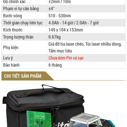
Độ chính xác
±2mm / 10m
Phạm vi tự cân bằng
±4°
Bước sóng
510 - 530nm
Thời gian chạy liên tục
4.0Ah - 14 giờ / 2.0Ah - 7 giờ
Kích thước
149 x 104 x 153mm
Trọng lượng thân
0.67kg
Giá đỡ tia laser chéo, Túi laser nhiều dòng,
Phụ kiện
Tấm mục tiêu
Lưu ý
Chưa kèm Pin và sạc
Bảo hành
6 tháng
CHI TIẾT SẢN PHẨM