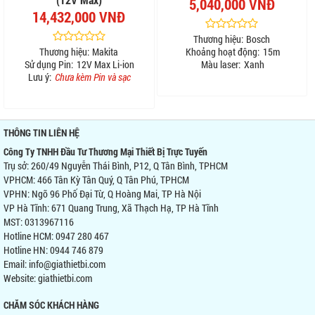
5,040,000 VNĐ
14,432,000 VNĐ
Thương hiệu:
Bosch
Thương hiệu:
Makita
Khoảng hoạt động:
15m
Sử dụng Pin:
12V Max Li-ion
Màu laser:
Xanh
Lưu ý:
Chưa kèm Pin và sạc
THÔNG TIN LIÊN HỆ
Công Ty TNHH Đầu Tư Thương Mại Thiết Bị Trực Tuyến
Trụ sở: 260/49 Nguyễn Thái Bình, P12, Q Tân Bình, TPHCM
VPHCM: 466 Tân Kỳ Tân Quý, Q Tân Phú, TPHCM
VPHN: Ngõ 96 Phố Đại Từ, Q Hoàng Mai, TP Hà Nội
VP Hà Tĩnh: 671 Quang Trung, Xã Thạch Hạ, TP Hà Tĩnh
MST: 0313967116
Hotline HCM: 0947 280 467
Hotline HN: 0944 746 879
Email: info@giathietbi.com
Website:
giathietbi.com
CHĂM SÓC KHÁCH HÀNG