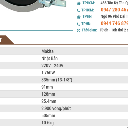
TPHCM:
466 Tân Kỳ Tân Q
0947 280 46
TPHCM:
TPHN:
Ngõ 96 Phố Đại T
0944 746 87
TPHN:
Thời gian:
Từ 8h - 18h thứ 2 
T
Makita
Nhật Bản
220V - 240V
1,750W
335mm (13-1/8")
91mm
128mm
25.4mm
2,900 vòng/phút
505mm
10.6kg