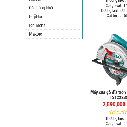
Thương hiệu:
Công suất:
1
Các hãng khác
Đường kính lưỡi:
Cắt tối đa:
6
FujiHome
Ichimens
Maktec
Máy cưa gỗ đĩa tròn
TS12223
2,890,000
Thương hiệu:
Công suất:
2