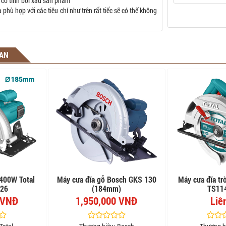
 cố tình bôi xấu sản phẩm
phù hợp với các tiêu chí như trên rất tiếc sẽ có thể không
UAN
1400W Total
Máy cưa đĩa gỗ Bosch GKS 130
Máy cưa đĩa tr
26
(184mm)
TS11
 VNĐ
1,950,000 VNĐ
Liê