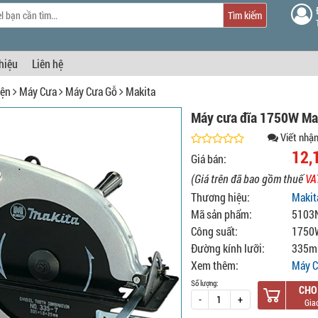
Tìm kiếm
thiệu
Liên hệ
iện
Máy Cưa
Máy Cưa Gỗ
Makita
Máy cưa đĩa 1750W Ma
Viết nhận
12,
Giá bán:
(Giá trên đã bao gồm thuế
VA
Thương hiệu:
Makit
Mã sản phẩm:
5103
Công suất:
1750
Đường kính lưỡi:
335
Xem thêm:
Máy C
Số lượng:
CHO
-
+