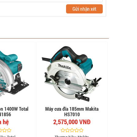
Gửi nhận xét
òn 1400W Total
Máy cưa đĩa 185mm Makita
41856
HS7010
n hệ
2,575,000 VNĐ