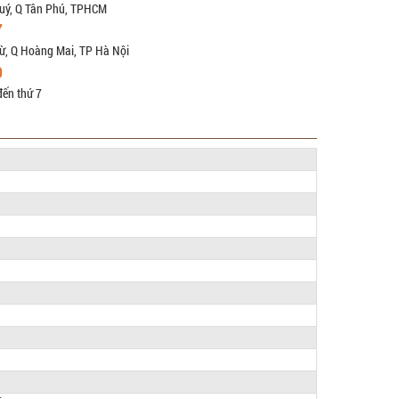
uý, Q Tân Phú, TPHCM
7
ừ, Q Hoàng Mai, TP Hà Nội
9
đến thứ 7