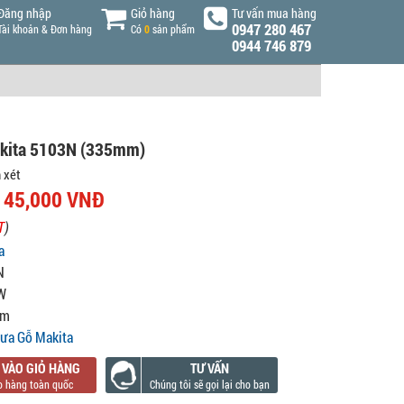
Đăng nhập
Giỏ hàng
Tư vấn mua hàng
0947 280 467
Tài khoản & Đơn hàng
Có
0
sản phẩm
0944 746 879
kita 5103N (335mm)
 xét
145,000 VNĐ
T
)
a
N
W
mm
ưa Gỗ Makita
 VÀO GIỎ HÀNG
TƯ VẤN