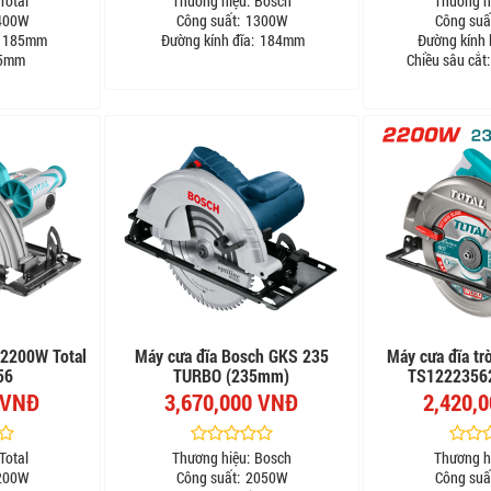
Total
Thương hiệu:
Bosch
Thương h
400W
Công suất:
1300W
Công suấ
185mm
Đường kính đĩa:
184mm
Đường kính l
5mm
Chiều sâu cắt:
 2200W Total
Máy cưa đĩa Bosch GKS 235
Máy cưa đĩa tr
56
TURBO (235mm)
TS1222356
 VNĐ
3,670,000 VNĐ
2,420,
Total
Thương hiệu:
Bosch
Thương h
200W
Công suất:
2050W
Công suấ