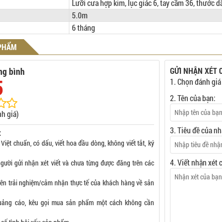
Lưỡi cưa hợp kim, lục giác 6, tay cầm 36, thước dẫ
5.0m
6 tháng
 PHẨM
ng bình
GỬI NHẬN XÉT 
5
1. Chọn đánh giá
2. Tên của bạn:
h giá)
3. Tiêu đề của nh
:
 Việt chuẩn, có dấu, viết hoa đầu dòng, không viết tắt, ký
4. Viết nhận xét 
gười gửi nhận xét viết và chưa từng được đăng trên các
rên trải nghiệm/cảm nhận thực tế của khách hàng về sản
uảng cáo, kêu gọi mua sản phẩm một cách không cần