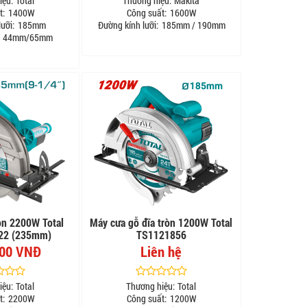
iệu:
Total
Thương hiệu:
Makita
t:
1400W
Công suất:
1600W
ưỡi:
185mm
Đường kính lưỡi:
185mm / 190mm
44mm/65mm
òn 2200W Total
Máy cưa gỗ đĩa tròn 1200W Total
22 (235mm)
TS1121856
000 VNĐ
Liên hệ
iệu:
Total
Thương hiệu:
Total
t:
2200W
Công suất:
1200W