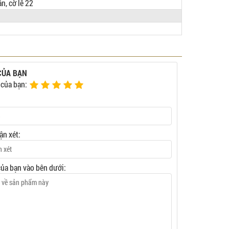
n, cờ lê 22
CỦA BẠN
 của bạn:
ận xét:
của bạn vào bên dưới: