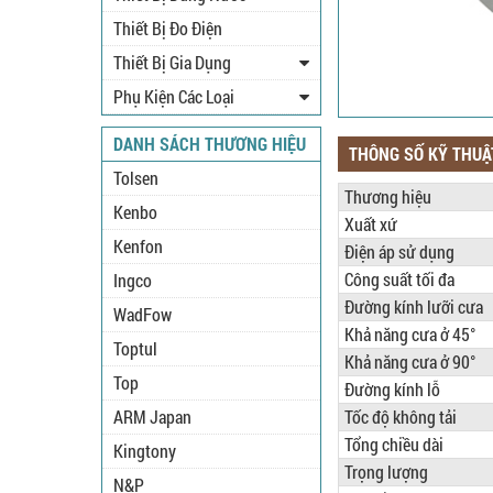
Thiết Bị Đo Điện
Thiết Bị Gia Dụng
Phụ Kiện Các Loại
DANH SÁCH THƯƠNG HIỆU
THÔNG SỐ KỸ THUẬ
Tolsen
Thương hiệu
Kenbo
Xuất xứ
Kenfon
Điện áp sử dụng
Công suất tối đa
Ingco
Đường kính lưỡi cưa
WadFow
Khả năng cưa ở 45°
Toptul
Khả năng cưa ở 90°
Top
Đường kính lỗ
ARM Japan
Tốc độ không tải
Tổng chiều dài
Kingtony
Trọng lượng
N&P