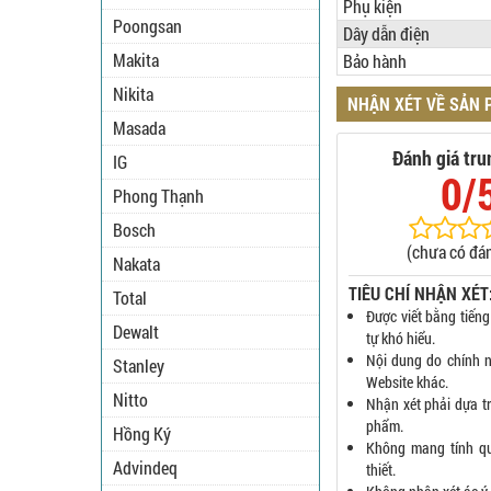
Phụ kiện
Poongsan
Dây dẫn điện
Makita
Bảo hành
Nikita
NHẬN XÉT VỀ SẢN
Masada
Đánh giá tru
IG
0/
Phong Thạnh
Bosch
(chưa có đán
Nakata
TIÊU CHÍ NHẬN XÉT
Total
Được viết bằng tiếng
Dewalt
tự khó hiểu.
Nội dung do chính n
Stanley
Website khác.
Nitto
Nhận xét phải dựa t
phẩm.
Hồng Ký
Không mang tính q
Advindeq
thiết.