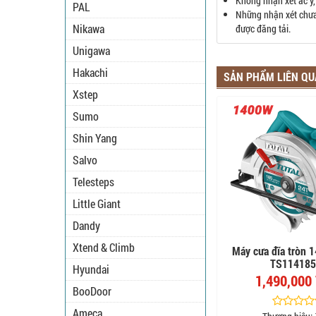
Không nhận xét ác ý,
PAL
Những nhận xét chưa 
Nikawa
được đăng tải.
Unigawa
Hakachi
SẢN PHẨM LIÊN Q
Xstep
Sumo
Shin Yang
Salvo
Telesteps
Little Giant
Dandy
Xtend & Climb
Máy cưa đĩa tròn 
TS114185
Hyundai
1,490,000
BooDoor
Ameca