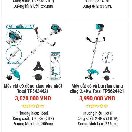
Công suất:
1.25Kw (2HP)
Động cơ:
4 thì
Đường kính lưỡi:
255mm
Dung tích:
33.5mL
Máy cắt cỏ dùng xăng pha nhớt
Máy cắt cỏ và bụi rậm dùng
Total TP5434421
xăng 2.4Kw Total TP5624421
3,620,000 VNĐ
3,990,000 VNĐ
Thương hiệu:
Total
Thương hiệu:
Total
Công suất:
1.25Kw (2HP)
Công suất:
2.4Kw (3.8HP)
Đường kính lưỡi:
255mm
Đường kính lưỡi:
255mm