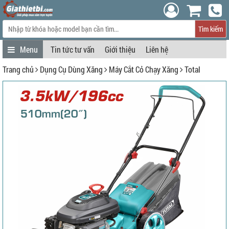
Tìm kiếm
Tin tức tư vấn
Giới thiệu
Liên hệ
Trang chủ
Dụng Cụ Dùng Xăng
Máy Cắt Cỏ Chạy Xăng
Total