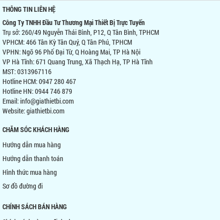
THÔNG TIN LIÊN HỆ
Công Ty TNHH Đầu Tư Thương Mại Thiết Bị Trực Tuyến
Trụ sở: 260/49 Nguyễn Thái Bình, P12, Q Tân Bình, TPHCM
VPHCM: 466 Tân Kỳ Tân Quý, Q Tân Phú, TPHCM
VPHN: Ngõ 96 Phố Đại Từ, Q Hoàng Mai, TP Hà Nội
VP Hà Tĩnh: 671 Quang Trung, Xã Thạch Hạ, TP Hà Tĩnh
MST: 0313967116
Hotline HCM: 0947 280 467
Hotline HN: 0944 746 879
Email: info@giathietbi.com
Website:
giathietbi.com
CHĂM SÓC KHÁCH HÀNG
Hướng dẫn mua hàng
Hướng dẫn thanh toán
Hình thức mua hàng
Sơ đồ đường đi
CHÍNH SÁCH BÁN HÀNG