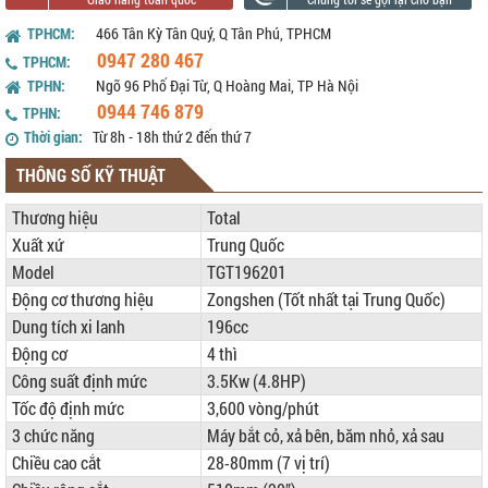
TPHCM:
466 Tân Kỳ Tân Quý, Q Tân Phú, TPHCM
0947 280 467
TPHCM:
TPHN:
Ngõ 96 Phố Đại Từ, Q Hoàng Mai, TP Hà Nội
0944 746 879
TPHN:
Thời gian:
Từ 8h - 18h thứ 2 đến thứ 7
THÔNG SỐ KỸ THUẬT
Thương hiệu
Total
Xuất xứ
Trung Quốc
Model
TGT196201
Động cơ thương hiệu
Zongshen (Tốt nhất tại Trung Quốc)
Dung tích xi lanh
196cc
Động cơ
4 thì
Công suất định mức
3.5Kw (4.8HP)
Tốc độ định mức
3,600 vòng/phút
3 chức năng
Máy bắt cỏ, xả bên, băm nhỏ, xả sau
Chiều cao cắt
28-80mm (7 vị trí)