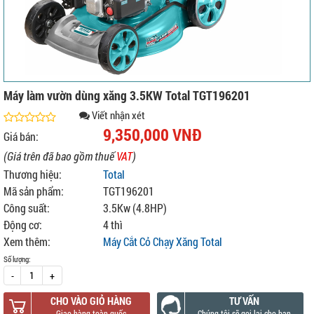
Máy làm vườn dùng xăng 3.5KW Total TGT196201
Viết nhận xét
9,350,000 VNĐ
Giá bán:
(Giá trên đã bao gồm thuế
VAT
)
Thương hiệu:
Total
Mã sản phẩm:
TGT196201
Công suất:
3.5Kw (4.8HP)
Động cơ:
4 thì
Xem thêm:
Máy Cắt Cỏ Chạy Xăng Total
Số lượng:
-
+
CHO VÀO GIỎ HÀNG
TƯ VẤN