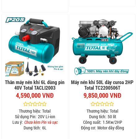
Thân máy nén khí 6L dùng pin
Máy nén khí 50L dây curoa 2HP
40V Total TACLI2003
Total TC2200506T
4,590,000 VNĐ
9,850,000 VNĐ
Thương hiệu:
Total
Thương hiệu:
Total
Sử dụng Pin:
20V Li-ion
Dung tích:
50 lít
Lưu ý:
Chưa kèm Pin và sạc
Công suất:
1.5Kw/2HP
Dung tích:
6L
Động cơ:
Motor dây đồng