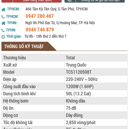
TPHCM:
466 Tân Kỳ Tân Quý, Q Tân Phú, TPHCM
0947 280 467
TPHCM:
TPHN:
Ngõ 96 Phố Đại Từ, Q Hoàng Mai, TP Hà Nội
0944 746 879
TPHN:
Thời gian:
Từ 8h - 18h thứ 2 đến thứ 7
THÔNG SỐ KỸ THUẬT
Thương hiệu
Total
Xuất xứ
Trung Quốc
Model
TCS1120508T
Điện áp
220-240V ~ 50Hz
Công suất đầu vào
1200W (1.6HP)
Dung tích bình khí
50L (13.2 Gal)
Hệ thống bơm
Không dầu
Độ ồn
75 dB
Động cơ
Dây đồng
Tốc độ không tải
2,850 vòng/phút