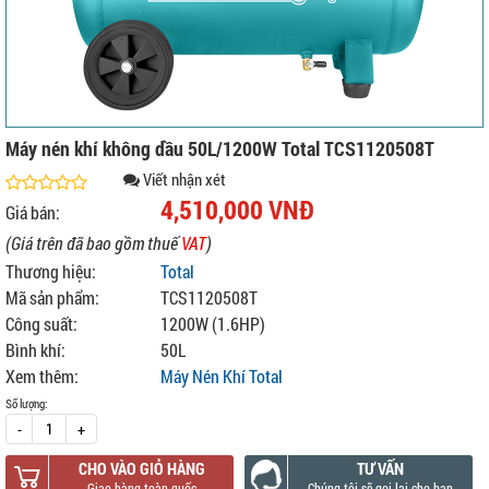
Máy nén khí không dầu 50L/1200W Total TCS1120508T
Viết nhận xét
4,510,000 VNĐ
Giá bán:
(Giá trên đã bao gồm thuế
VAT
)
Thương hiệu:
Total
Mã sản phẩm:
TCS1120508T
Công suất:
1200W (1.6HP)
Bình khí:
50L
Xem thêm:
Máy Nén Khí Total
Số lượng:
-
+
CHO VÀO GIỎ HÀNG
TƯ VẤN