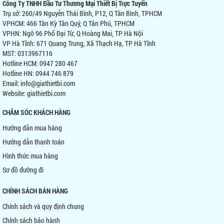
Công Ty TNHH Đầu Tư Thương Mại Thiết Bị Trực Tuyến
Trụ sở: 260/49 Nguyễn Thái Bình, P12, Q Tân Bình, TPHCM
VPHCM: 466 Tân Kỳ Tân Quý, Q Tân Phú, TPHCM
VPHN: Ngõ 96 Phố Đại Từ, Q Hoàng Mai, TP Hà Nội
VP Hà Tĩnh: 671 Quang Trung, Xã Thạch Hạ, TP Hà Tĩnh
MST: 0313967116
Hotline HCM: 0947 280 467
Hotline HN: 0944 746 879
Email: info@giathietbi.com
Website:
giathietbi.com
CHĂM SÓC KHÁCH HÀNG
Hướng dẫn mua hàng
Hướng dẫn thanh toán
Hình thức mua hàng
Sơ đồ đường đi
CHÍNH SÁCH BÁN HÀNG
Chính sách và quy định chung
Chính sách bảo hành