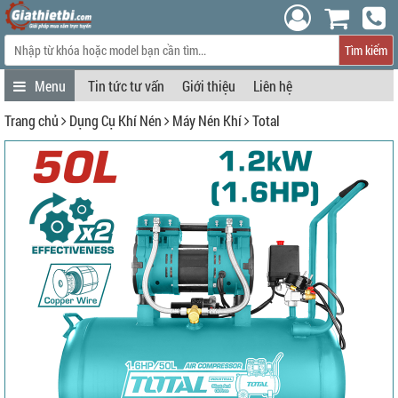
Tìm kiếm
Tin tức tư vấn
Giới thiệu
Liên hệ
Trang chủ
Dụng Cụ Khí Nén
Máy Nén Khí
Total