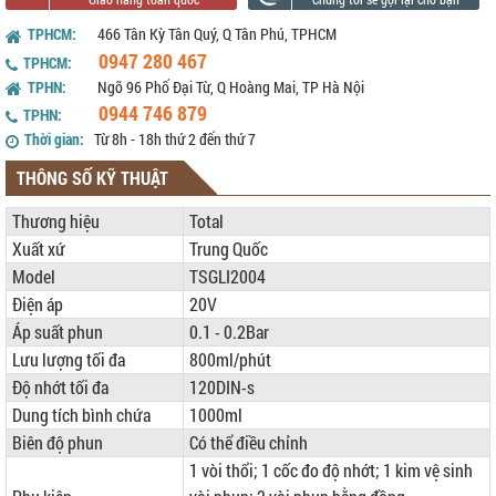
TPHCM:
466 Tân Kỳ Tân Quý, Q Tân Phú, TPHCM
0947 280 467
TPHCM:
TPHN:
Ngõ 96 Phố Đại Từ, Q Hoàng Mai, TP Hà Nội
0944 746 879
TPHN:
Thời gian:
Từ 8h - 18h thứ 2 đến thứ 7
THÔNG SỐ KỸ THUẬT
Thương hiệu
Total
Xuất xứ
Trung Quốc
Model
TSGLI2004
Điện áp
20V
Áp suất phun
0.1 - 0.2Bar
Lưu lượng tối đa
800ml/phút
Độ nhớt tối đa
120DIN-s
Dung tích bình chứa
1000ml
Biên độ phun
Có thể điều chỉnh
1 vòi thổi; 1 cốc đo độ nhớt; 1 kim vệ sinh