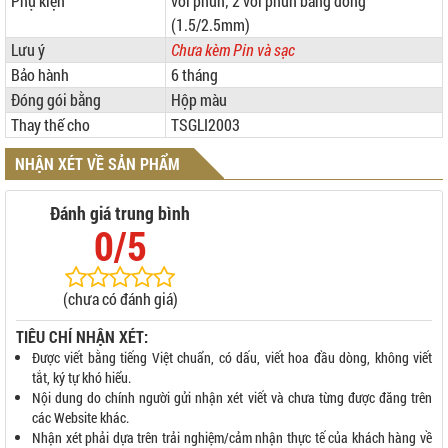
Phụ kiện
vòi phun; 2 vòi phun bằng đồng
(1.5/2.5mm)
Lưu ý
Chưa kèm Pin và sạc
Bảo hành
6 tháng
Đóng gói bằng
Hộp màu
Thay thế cho
TSGLI2003
NHẬN XÉT VỀ SẢN PHẨM
Đánh giá trung bình
0/5
(chưa có đánh giá)
TIÊU CHÍ NHẬN XÉT:
Được viết bằng tiếng Việt chuẩn, có dấu, viết hoa đầu dòng, không viết
tắt, ký tự khó hiểu.
Nội dung do chính người gửi nhận xét viết và chưa từng được đăng trên
các Website khác.
Nhận xét phải dựa trên trải nghiệm/cảm nhận thực tế của khách hàng về