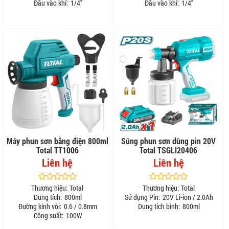
Đầu vào khí:
1/4"
Đầu vào khí:
1/4"
Máy phun sơn bằng điện 800ml
Súng phun sơn dùng pin 20V
Total TT1006
Total TSGLI20406
Liên hệ
Liên hệ
Thương hiệu:
Total
Thương hiệu:
Total
Dung tích:
800ml
Sử dụng Pin:
20V Li-ion / 2.0Ah
Đường kính vòi:
0.6 / 0.8mm
Dung tích bình:
800ml
Công suất:
100W