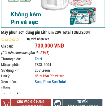
Máy phun sơn dùng pin Lithium 20V Total TSGLI2004
Viết nhận xét
730,000 VNĐ
Giá bán:
(Giá trên chưa bao gồm thuế
VAT
)
Thương hiệu:
Total
Mã sản phẩm:
TSGLI2004
Sử dụng Pin:
20V Li-ion
Lưu ý:
Chưa kèm Pin và sạc
Xem thêm:
Súng Phun Sơn Total
Số lượng:
-
+
CHO VÀO GIỎ HÀNG
TƯ VẤN