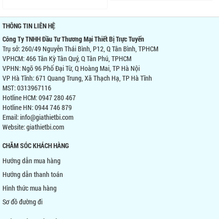
THÔNG TIN LIÊN HỆ
Công Ty TNHH Đầu Tư Thương Mại Thiết Bị Trực Tuyến
Trụ sở: 260/49 Nguyễn Thái Bình, P12, Q Tân Bình, TPHCM
VPHCM: 466 Tân Kỳ Tân Quý, Q Tân Phú, TPHCM
VPHN: Ngõ 96 Phố Đại Từ, Q Hoàng Mai, TP Hà Nội
VP Hà Tĩnh: 671 Quang Trung, Xã Thạch Hạ, TP Hà Tĩnh
MST: 0313967116
Hotline HCM: 0947 280 467
Hotline HN: 0944 746 879
Email: info@giathietbi.com
Website:
giathietbi.com
CHĂM SÓC KHÁCH HÀNG
Hướng dẫn mua hàng
Hướng dẫn thanh toán
Hình thức mua hàng
Sơ đồ đường đi