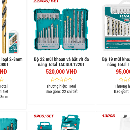
m loại 2-8mm
Bộ 22 mũi khoan và bắt vít đa
Bộ 19 mũi khoa
D0801
năng Total TACSDL12201
năng Total
VNĐ
520,000 VNĐ
95,00
Total
Thương hiệu:
Total
Thương h
i tiết
Bao gồm:
22 chi tiết
Bao gồm:
-8mm