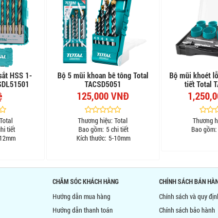
sắt HSS 1-
Bộ 5 mũi khoan bê tông Total
Bộ mũi khoét lỗ
SDL51501
TACSD5051
tiết Total
ệ
125,000 VNĐ
1,250,
Total
Thương hiệu:
Total
Thương h
hi tiết
Bao gồm:
5 chi tiết
Bao gồm:
12mm
Kích thước:
5-10mm
CHĂM SÓC KHÁCH HÀNG
CHÍNH SÁCH BÁN HÀ
Hướng dẫn mua hàng
Chính sách và quy đị
Hướng dẫn thanh toán
Chính sách bảo hành