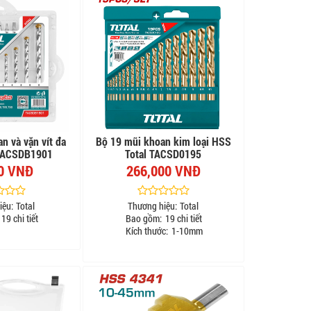
n và vặn vít đa
Bộ 19 mũi khoan kim loại HSS
 TACSDB1901
Total TACSD0195
0 VNĐ
266,000 VNĐ
iệu:
Total
Thương hiệu:
Total
19 chi tiết
Bao gồm:
19 chi tiết
Kích thước:
1-10mm