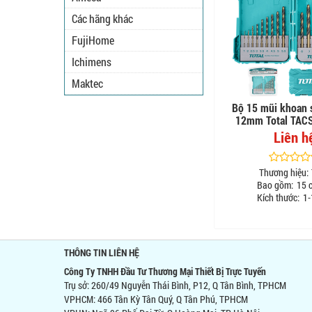
Các hãng khác
FujiHome
Ichimens
Maktec
Bộ 15 mũi khoan 
12mm Total TAC
Liên h
Thương hiệu:
Bao gồm:
15 c
Kích thước:
1-
THÔNG TIN LIÊN HỆ
Công Ty TNHH Đầu Tư Thương Mại Thiết Bị Trực Tuyến
Trụ sở: 260/49 Nguyễn Thái Bình, P12, Q Tân Bình, TPHCM
VPHCM: 466 Tân Kỳ Tân Quý, Q Tân Phú, TPHCM