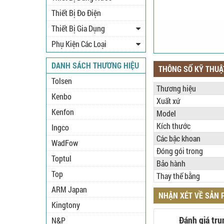
Thiết Bị Đo Điện
Thiết Bị Gia Dụng
Phụ Kiện Các Loại
DANH SÁCH THƯƠNG HIỆU
THÔNG SỐ KỸ THUẬ
Tolsen
Thương hiệu
Kenbo
Xuất xứ
Kenfon
Model
Kích thước
Ingco
Các bậc khoan
WadFow
Đóng gói trong
Toptul
Bảo hành
Top
Thay thế bằng
ARM Japan
NHẬN XÉT VỀ SẢN
Kingtony
Đánh giá tru
N&P