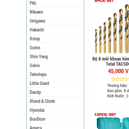
PAL
Nikawa
Unigawa
Hakachi
Xstep
Sumo
Shin Yang
Bộ 8 mũi khoan ki
Total TACS
Salvo
45,000 
Telesteps
Little Giant
Thương hiệu:
Bao gồm:
8 ch
Dandy
Kích thước:
2
Xtend & Climb
Hyundai
BooDoor
Ameca