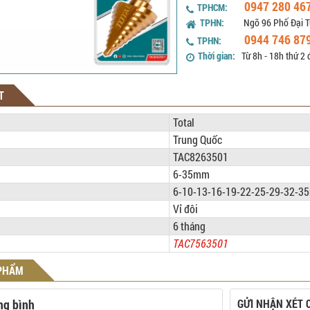
0947 280 46
TPHCM:
TPHN:
Ngõ 96 Phố Đại T
0944 746 87
TPHN:
Thời gian:
Từ 8h - 18h thứ 2 
T
Total
Trung Quốc
TAC8263501
6-35mm
6-10-13-16-19-22-25-29-32-
Vỉ đôi
6 tháng
TAC7563501
 PHẨM
ng bình
GỬI NHẬN XÉT 