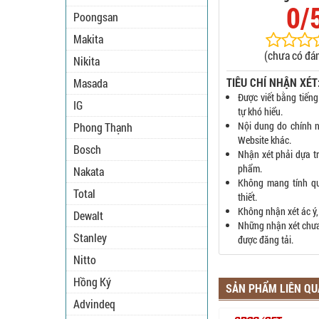
0/
Poongsan
Makita
(chưa có đán
Nikita
TIÊU CHÍ NHẬN XÉT
Masada
Được viết bằng tiếng
IG
tự khó hiểu.
Nội dung do chính n
Phong Thạnh
Website khác.
Bosch
Nhận xét phải dựa t
phẩm.
Nakata
Không mang tính q
Total
thiết.
Không nhận xét ác ý,
Dewalt
Những nhận xét chưa 
Stanley
được đăng tải.
Nitto
Hồng Ký
SẢN PHẨM LIÊN Q
Advindeq