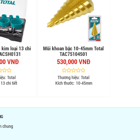
 kim loại 13 chi
Mũi khoan bậc 10-45mm Total
 TACSH0131
TAC75104501
000 VNĐ
530,000 VNĐ
iệu:
Total
Thương hiệu:
Total
13 chi tiết
Kích thước:
10-45mm
NG
nh chung