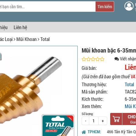
Tìm kiếm
thiệu
Liên hệ
ác Loại
Mũi Khoan
Total
Mũi khoan bậc 6-35m
Viết nhận
Liê
Giá bán:
(Giá trên đã bao gồm thuế
VA
Thương hiệu:
Total
Mã sản phẩm:
TAC8
Kích thước:
6-35
Xem thêm:
Mũi K
Số lượng:
CHO
-
+
TPHCM:
466 Tân Kỳ Tân Q