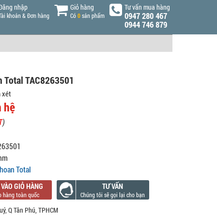
Đăng nhập
Giỏ hàng
Tư vấn mua hàng
0947 280 467
Tài khoản & Đơn hàng
Có
0
sản phẩm
0944 746 879
m Total TAC8263501
 xét
n hệ
T
)
263501
mm
hoan Total
 VÀO GIỎ HÀNG
TƯ VẤN
uý, Q Tân Phú, TPHCM