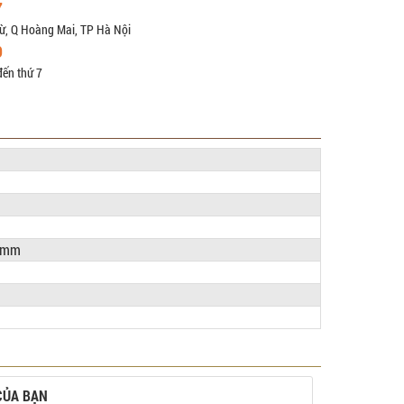
7
ừ, Q Hoàng Mai, TP Hà Nội
9
đến thứ 7
35mm
CỦA BẠN