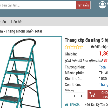
Tìm kiếm
thiệu
Liên hệ
ôm
Thang Nhôm Ghế
Total
Thang xếp đa năng 5 
Viết nhận
1,3
Giá bán:
(Giá trên đã bao gồm thuế
VA
Thương hiệu:
Total
Mã sản phẩm:
THLA
Kích thước:
1030 
Xem thêm:
Thang
Số lượng:
CHO
-
+
TPHCM:
466 Tân Kỳ Tân Q