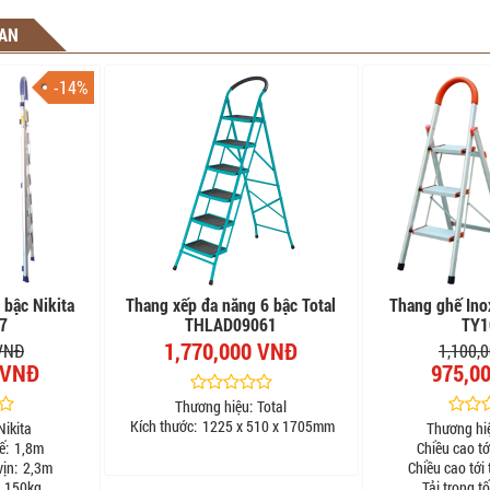
UAN
-14%
bậc Nikita
Thang xếp đa năng 6 bậc Total
Thang ghế Ino
7
THLAD09061
TY1
1,770,000 VNĐ
 VNĐ
1,100,
 VNĐ
975,0
Thương hiệu:
Total
Kích thước:
1225 x 510 x 1705mm
Nikita
Thương hi
ế:
1,8m
Chiều cao tớ
vịn:
2,3m
Chiều cao tới 
150kg
Tải trọng tố