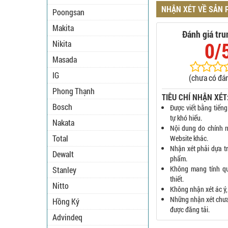
NHẬN XÉT VỀ SẢN
Poongsan
Makita
Đánh giá tru
0/
Nikita
Masada
IG
(chưa có đán
Phong Thạnh
TIÊU CHÍ NHẬN XÉT
Bosch
Được viết bằng tiếng
tự khó hiểu.
Nakata
Nội dung do chính n
Total
Website khác.
Nhận xét phải dựa t
Dewalt
phẩm.
Không mang tính q
Stanley
thiết.
Nitto
Không nhận xét ác ý,
Những nhận xét chưa 
Hồng Ký
được đăng tải.
Advindeq