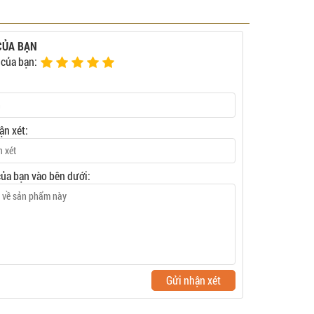
CỦA BẠN
 của bạn:
ận xét:
của bạn vào bên dưới:
Gửi nhận xét