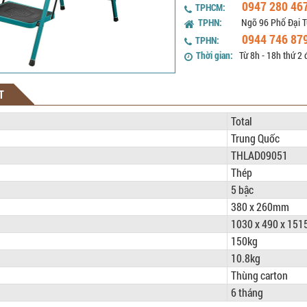
0947 280 46
TPHCM:
TPHN:
Ngõ 96 Phố Đại T
0944 746 87
TPHN:
Thời gian:
Từ 8h - 18h thứ 2 
T
Total
Trung Quốc
THLAD09051
Thép
5 bậc
380 x 260mm
1030 x 490 x 15
150kg
10.8kg
Thùng carton
6 tháng