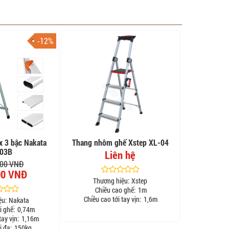
-12%
x 3 bậc Nakata
Thang nhôm ghế Xstep XL-04
03B
Liên hệ
000 VNĐ
00 VNĐ
Thương hiệu:
Xstep
Chiều cao ghế:
1m
Chiều cao tới tay vịn:
1,6m
ệu:
Nakata
i ghế:
0,74m
tay vịn:
1,16m
i đa:
150kg