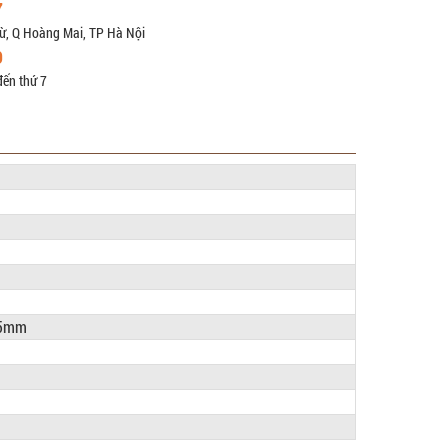
7
ừ, Q Hoàng Mai, TP Hà Nội
9
đến thứ 7
15mm