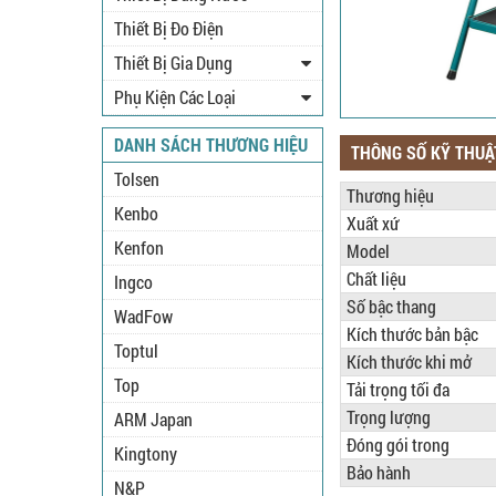
Thiết Bị Đo Điện
Thiết Bị Gia Dụng
Phụ Kiện Các Loại
DANH SÁCH THƯƠNG HIỆU
THÔNG SỐ KỸ THUẬ
Tolsen
Thương hiệu
Kenbo
Xuất xứ
Kenfon
Model
Chất liệu
Ingco
Số bậc thang
WadFow
Kích thước bản bậc
Toptul
Kích thước khi mở
Top
Tải trọng tối đa
Trọng lượng
ARM Japan
Đóng gói trong
Kingtony
Bảo hành
N&P