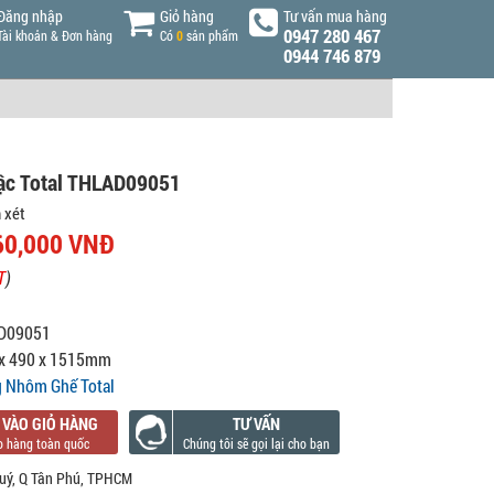
Đăng nhập
Giỏ hàng
Tư vấn mua hàng
0947 280 467
Tài khoản & Đơn hàng
Có
0
sản phẩm
0944 746 879
bậc Total THLAD09051
 xét
60,000 VNĐ
T
)
D09051
x 490 x 1515mm
 Nhôm Ghế Total
 VÀO GIỎ HÀNG
TƯ VẤN
uý, Q Tân Phú, TPHCM