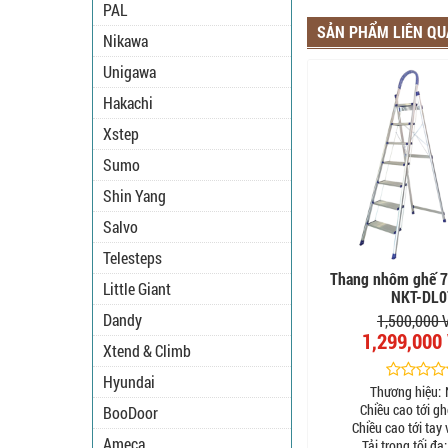
PAL
SẢN PHẨM LIÊN Q
Nikawa
Unigawa
Hakachi
Xstep
Sumo
Shin Yang
Salvo
Telesteps
Thang nhôm ghế 7 
Little Giant
NKT-DL0
Dandy
1,500,000
1,299,000
Xtend & Climb
Hyundai
Thương hiệu:
Chiều cao tới gh
BooDoor
Chiều cao tới tay 
Ameca
Tải trọng tối đa: