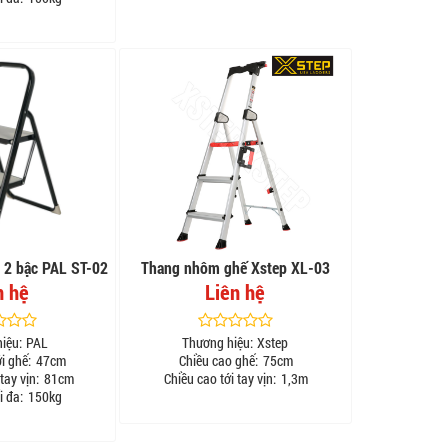
 2 bậc PAL ST-02
Thang nhôm ghế Xstep XL-03
n hệ
Liên hệ
iệu:
PAL
Thương hiệu:
Xstep
i ghế:
47cm
Chiều cao ghế:
75cm
tay vịn:
81cm
Chiều cao tới tay vịn:
1,3m
i đa:
150kg