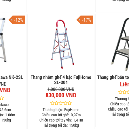
-12%
-17%
kawa NK-2SL
Thang nhôm ghế 4 bậc FujiHome
Thang ghế bản to
SL-304
Liê
 VNĐ
 VNĐ
1,000,000 VNĐ
830,000 VNĐ
Thương h
Chiều cao tớ
ikawa
Chiều cao tới 
45.6cm
Thương hiệu:
FujiHome
Tải trọng tố
ịn:
1.06m
Chiều cao tới ghế:
0,97m
150kg
Chiều cao tới tay vịn:
1,41m
Tải trọng tối đa:
150kg