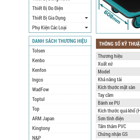
Thiết Bị Đo Điện
Thiết Bị Gia Dụng
Phụ Kiện Các Loại
DANH SÁCH THƯƠNG HIỆU
THÔNG SỐ KỸ THUẬ
Tolsen
Thương hiệu
Kenbo
Xuất xứ
Kenfon
Model
Khả năng tải
Ingco
Kích thước mặt sàn
WadFow
Tay cầm
Toptul
Bánh xe PU
Top
Kích thước quá khổ 
ARM Japan
Sơn tĩnh điện
Tấm thảm PVC
Kingtony
Chứng nhận GS
N&P