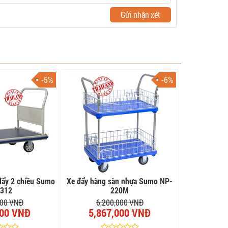
Gửi nhận xét
-5%
-6%
đẩy 2 chiều Sumo
Xe đẩy hàng sàn nhựa Sumo NP-
312
220M
000 VNĐ
6,200,000 VNĐ
000 VNĐ
5,867,000 VNĐ