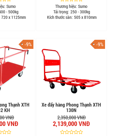
ệu:
Sumo
Thương hiệu:
Sumo
00 - 500kg
Tải trọng:
250 - 300kg
720 x 1125mm
Kích thước sàn:
505 x 810mm
-9%
-9%
hong Thạnh XTH
Xe đẩy hàng Phong Thạnh XTH
S2 KH
130N
000 VNĐ
2,350,000 VNĐ
000 VNĐ
2,139,000 VNĐ