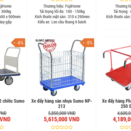
jiHome
Thương hiệu:
FujiHome
Thương hi
300kg
Tải trọng tối đa:
100 - 150kg
Tải trọng:
4
00 x 900mm
Kích thước mặt sàn:
310 x 290mm
Kích thước sàn:
tay gấp
Kiểu xe:
Leo cầu thang 6 bánh
-6%
-5%
 2 chiều Sumo
Xe đẩy hàng sàn nhựa Sumo NP-
Xe đẩy hàng P
213
250 
 VNĐ
5,850,000 VNĐ
4,600,
 VNĐ
5,615,000 VNĐ
4,189,