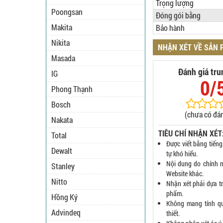
Trọng lượng
Poongsan
Đóng gói bằng
Makita
Bảo hành
Nikita
NHẬN XÉT VỀ SẢN
Masada
Đánh giá tru
IG
0/
Phong Thạnh
Bosch
(chưa có đán
Nakata
TIÊU CHÍ NHẬN XÉT
Total
Được viết bằng tiếng
Dewalt
tự khó hiểu.
Nội dung do chính n
Stanley
Website khác.
Nitto
Nhận xét phải dựa t
phẩm.
Hồng Ký
Không mang tính q
Advindeq
thiết.