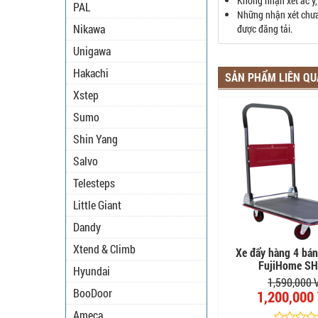
Không nhận xét ác ý,
PAL
Những nhận xét chưa 
Nikawa
được đăng tải.
Unigawa
Hakachi
SẢN PHẨM LIÊN Q
Xstep
Sumo
Shin Yang
Salvo
Telesteps
Little Giant
Dandy
Xtend & Climb
Xe đẩy hàng 4 bán
FujiHome S
Hyundai
1,590,000
BooDoor
1,200,000
Ameca