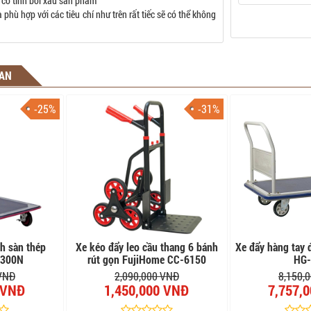
 cố tình bôi xấu sản phẩm
phù hợp với các tiêu chí như trên rất tiếc sẽ có thể không
UAN
-25%
-31%
h sàn thép
Xe kéo đẩy leo cầu thang 6 bánh
Xe đẩy hàng tay 
H300N
rút gọn FujiHome CC-6150
HG-
 VNĐ
2,090,000 VNĐ
8,150,
 VNĐ
1,450,000 VNĐ
7,757,