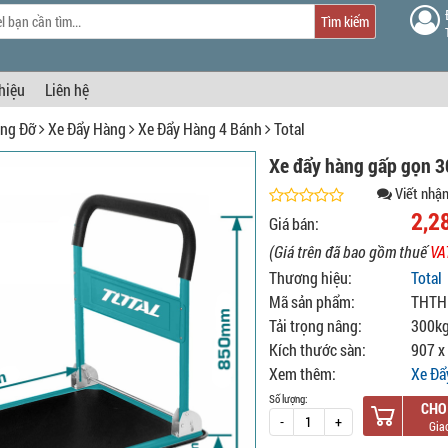
Tìm kiếm
thiệu
Liên hệ
âng Đỡ
Xe Đẩy Hàng
Xe Đẩy Hàng 4 Bánh
Total
Xe đẩy hàng gấp gọn 
Viết nhận
2,2
Giá bán:
(Giá trên đã bao gồm thuế
VA
Thương hiệu:
Total
Mã sản phẩm:
THTH
Tải trọng nâng:
300k
Kích thước sàn:
907 
Xem thêm:
Xe Đẩ
Số lượng:
CHO
-
+