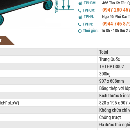
TPHCM:
466 Tân Kỳ Tân Q
0947 280 46
TPHCM:
TPHN:
Ngõ 96 Phố Đại T
0944 746 87
TPHN:
Thời gian:
Từ 8h - 18h thứ 2 
T
Total
Trung Quốc
THTHP13002
300kg
907 x 608mm
Bằng thép với lớp
Kích thước 5 inc
(HxH1xLxW)
820 x 195 x 907
Không chứa chì v
Chống trượt
Đã được thử ngh