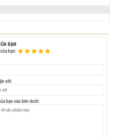
CỦA BẠN
 của bạn:
ận xét:
của bạn vào bên dưới: