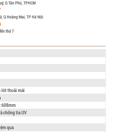
uý, Q Tân Phú, TPHCM
7
ừ, Q Hoàng Mai, TP Hà Nội
9
đến thứ 7
 lót thoải mái
h
 x 608mm
à chống tia UV
iệm qua