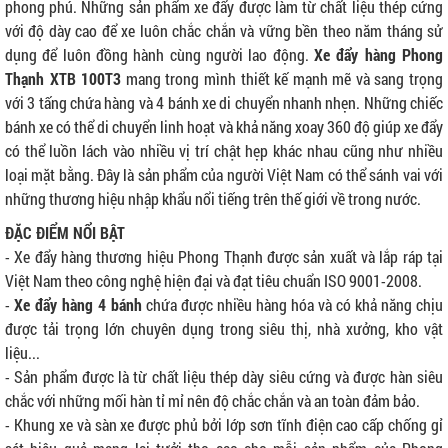
phong phú. Những sản phẩm xe đẩy được làm từ chất liệu thép cứng
với độ dày cao để xe luôn chắc chắn và vững bền theo năm tháng sử
dụng để luôn đồng hành cùng người lao động.
Xe đẩy hàng Phong
Thạnh XTB 100T3
mang trong mình thiết kế mạnh mẽ và sang trọng
với 3 tấng chứa hàng và 4 bánh xe di chuyển nhanh nhẹn. Những chiếc
bánh xe có thể di chuyển linh hoạt và khả năng xoay 360 độ giúp xe đẩy
có thể luồn lách vào nhiều vị trí chật hẹp khác nhau cũng như nhiều
loại mặt bằng. Đây là sản phẩm của người Việt Nam có thể sánh vai với
những thương hiệu nhập khẩu nổi tiếng trên thế giới về trong nước.
ĐẶC ĐIỂM NỔI BẬT
- Xe đẩy hàng thương hiệu Phong Thạnh được sản xuất và lắp ráp tại
Việt Nam theo công nghệ hiện đại và đạt tiêu chuẩn ISO 9001-2008.
-
Xe đẩy hàng 4 bánh
chứa được nhiều hàng hóa và có khả năng chịu
được tải trọng lớn chuyên dụng trong siêu thị, nhà xưởng, kho vật
liệu...
- Sản phẩm được là từ chất liệu thép dày siêu cứng và được hàn siêu
chắc với những mối hàn tỉ mỉ nên độ chắc chắn và an toàn đảm bảo.
- Khung xe và sàn xe được phủ bởi lớp sơn tĩnh điện cao cấp chống gỉ