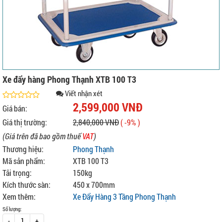
Xe đẩy hàng Phong Thạnh XTB 100 T3
Viết nhận xét
2,599,000 VNĐ
Giá bán:
Giá thị trường:
2,840,000 VNĐ
( -9% )
(Giá trên đã bao gồm thuế
VAT
)
Thương hiệu:
Phong Thạnh
Mã sản phẩm:
XTB 100 T3
Tải trọng:
150kg
Kích thước sàn:
450 x 700mm
Xem thêm:
Xe Đẩy Hàng 3 Tầng Phong Thạnh
Số lượng:
-
+