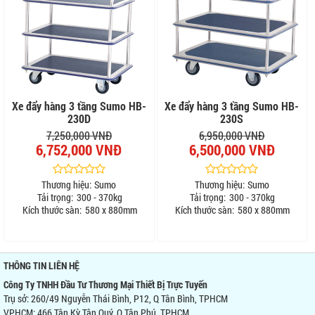
Xe đẩy hàng 3 tầng Sumo HB-
Xe đẩy hàng 3 tầng Sumo HB-
230D
230S
7,250,000 VNĐ
6,950,000 VNĐ
6,752,000 VNĐ
6,500,000 VNĐ
Thương hiệu:
Sumo
Thương hiệu:
Sumo
Tải trọng:
300 - 370kg
Tải trọng:
300 - 370kg
Kích thước sàn:
580 x 880mm
Kích thước sàn:
580 x 880mm
THÔNG TIN LIÊN HỆ
Công Ty TNHH Đầu Tư Thương Mại Thiết Bị Trực Tuyến
Trụ sở: 260/49 Nguyễn Thái Bình, P12, Q Tân Bình, TPHCM
VPHCM: 466 Tân Kỳ Tân Quý, Q Tân Phú, TPHCM