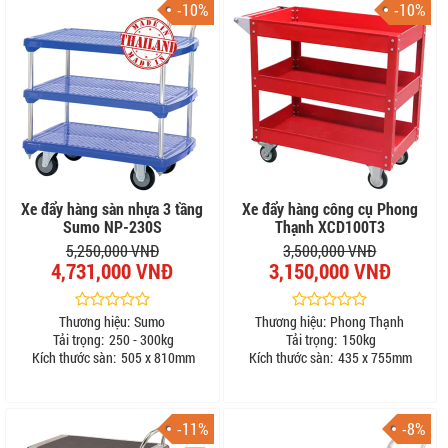
-10%
-10%
Xe đẩy hàng sàn nhựa 3 tầng
Xe đẩy hàng công cụ Phong
Sumo NP-230S
Thạnh XCD100T3
5,250,000 VNĐ
3,500,000 VNĐ
4,731,000 VNĐ
3,150,000 VNĐ
Thương hiệu:
Sumo
Thương hiệu:
Phong Thạnh
Tải trọng:
250 - 300kg
Tải trọng:
150kg
Kích thước sàn:
505 x 810mm
Kích thước sàn:
435 x 755mm
-11%
-8%