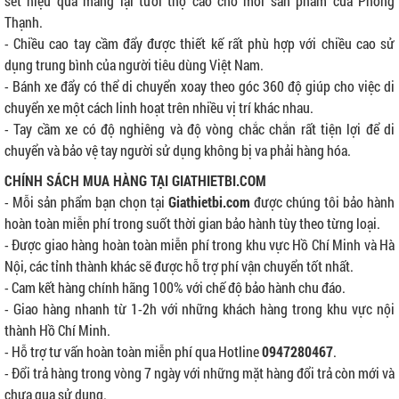
sét hiệu quả mang lại tưởi thọ cao cho mỗi sản phẩm của Phong
Thạnh.
- Chiều cao tay cầm đẩy được thiết kế rất phù hợp với chiều cao sử
dụng trung bình của người tiêu dùng Việt Nam.
- Bánh xe đẩy có thể di chuyển xoay theo góc 360 độ giúp cho việc di
chuyển xe một cách linh hoạt trên nhiều vị trí khác nhau.
- Tay cầm xe có độ nghiêng và độ vòng chắc chắn rất tiện lợi để di
chuyển và bảo vệ tay người sử dụng không bị va phải hàng hóa.
CHÍNH SÁCH MUA HÀNG TẠI GIATHIETBI.COM
- Mỗi sản phẩm bạn chọn tại
Giathietbi.com
được chúng tôi bảo hành
hoàn toàn miễn phí trong suốt thời gian bảo hành tùy theo từng loại.
- Được giao hàng hoàn toàn miễn phí trong khu vực Hồ Chí Minh và Hà
Nội, các tỉnh thành khác sẽ được hỗ trợ phí vận chuyển tốt nhất.
- Cam kết hàng chính hãng 100% với chế độ bảo hành chu đáo.
- Giao hàng nhanh từ 1-2h với những khách hàng trong khu vực nội
thành Hồ Chí Minh.
- Hỗ trợ tư vấn hoàn toàn miễn phí qua Hotline
0947280467
.
- Đổi trả hàng trong vòng 7 ngày với những mặt hàng đổi trả còn mới và
chưa qua sử dụng.