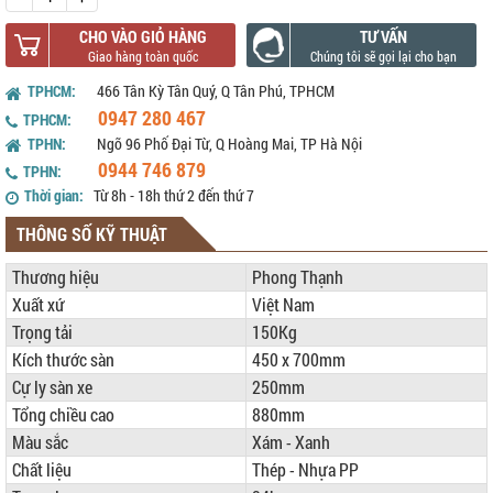
CHO VÀO GIỎ HÀNG
TƯ VẤN
TPHCM:
466 Tân Kỳ Tân Quý, Q Tân Phú, TPHCM
0947 280 467
TPHCM:
TPHN:
Ngõ 96 Phố Đại Từ, Q Hoàng Mai, TP Hà Nội
0944 746 879
TPHN:
Thời gian:
Từ 8h - 18h thứ 2 đến thứ 7
THÔNG SỐ KỸ THUẬT
Thương hiệu
Phong Thạnh
Xuất xứ
Việt Nam
Trọng tải
150Kg
Kích thước sàn
450 x 700mm
Cự ly sàn xe
250mm
Tổng chiều cao
880mm
Màu sắc
Xám - Xanh
Chất liệu
Thép - Nhựa PP