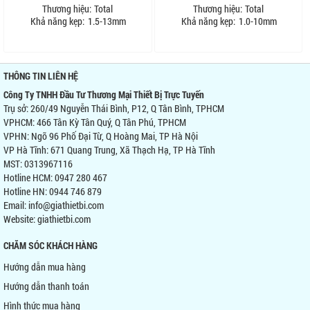
Thương hiệu:
Total
Thương hiệu:
Total
Khả năng kẹp:
1.5-13mm
Khả năng kẹp:
1.0-10mm
THÔNG TIN LIÊN HỆ
Công Ty TNHH Đầu Tư Thương Mại Thiết Bị Trực Tuyến
Trụ sở: 260/49 Nguyễn Thái Bình, P12, Q Tân Bình, TPHCM
VPHCM: 466 Tân Kỳ Tân Quý, Q Tân Phú, TPHCM
VPHN: Ngõ 96 Phố Đại Từ, Q Hoàng Mai, TP Hà Nội
VP Hà Tĩnh: 671 Quang Trung, Xã Thạch Hạ, TP Hà Tĩnh
MST: 0313967116
Hotline HCM: 0947 280 467
Hotline HN: 0944 746 879
Email: info@giathietbi.com
Website:
giathietbi.com
CHĂM SÓC KHÁCH HÀNG
Hướng dẫn mua hàng
Hướng dẫn thanh toán
Hình thức mua hàng