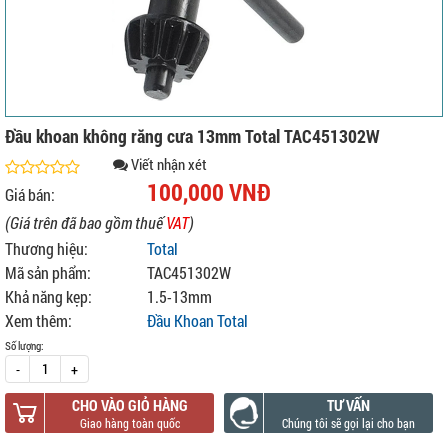
Đầu khoan không răng cưa 13mm Total TAC451302W
Viết nhận xét
100,000 VNĐ
Giá bán:
(Giá trên đã bao gồm thuế
VAT
)
Thương hiệu:
Total
Mã sản phẩm:
TAC451302W
Khả năng kẹp:
1.5-13mm
Xem thêm:
Đầu Khoan Total
Số lượng:
-
+
CHO VÀO GIỎ HÀNG
TƯ VẤN