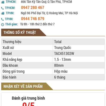
TPHCM:
466 Tân Kỳ Tân Quý, Q Tân Phú, TPHCM
0947 280 467
TPHCM:
TPHN:
Ngõ 96 Phố Đại Từ, Q Hoàng Mai, TP Hà Nội
0944 746 879
TPHN:
Thời gian:
Từ 8h - 18h thứ 2 đến thứ 7
THÔNG SỐ KỸ THUẬT
Thương hiệu
Total
Xuất xứ
Trung Quốc
Model
TAC451302W
Khả năng kẹp
1.5 - 13mm
Đầu khoan
80mm
Đóng gói trong
Hộp màu
Bảo hành
6 tháng
NHẬN XÉT VỀ SẢN PHẨM
Đánh giá trung bình
0/5