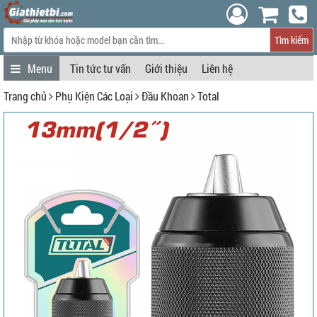
Tìm kiếm
Tin tức tư vấn
Giới thiệu
Liên hệ
Trang chủ
Phụ Kiện Các Loại
Đầu Khoan
Total