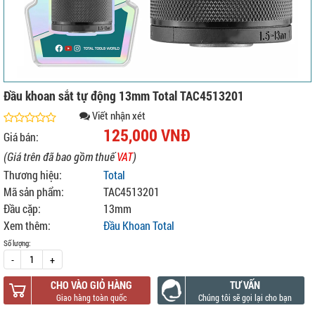
Đầu khoan sắt tự động 13mm Total TAC4513201
Viết nhận xét
125,000 VNĐ
Giá bán:
(Giá trên đã bao gồm thuế
VAT
)
Thương hiệu:
Total
Mã sản phẩm:
TAC4513201
Đầu cặp:
13mm
Xem thêm:
Đầu Khoan Total
Số lượng:
-
+
CHO VÀO GIỎ HÀNG
TƯ VẤN