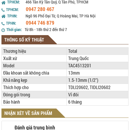
TPHCM:
466 Tân Kỳ Tân Quý, Q Tân Phú, TPHCM
0947 280 467
TPHCM:
TPHN:
Ngõ 96 Phố Đại Từ, Q Hoàng Mai, TP Hà Nội
0944 746 879
TPHN:
Thời gian:
Từ 8h - 18h thứ 2 đến thứ 7
THÔNG SỐ KỸ THUẬT
Thương hiệu
Total
Xuất xứ
Trung Quốc
Model
TAC4513201
Đầu khoan sắt không chìa
13mm
Khả năng kẹp
1.5-13mm (1/2")
Thích hợp cho
TDLI20602, TIDLI20602
Đóng gói trong
Vỉ đôi
Bảo hành
6 tháng
NHẬN XÉT VỀ SẢN PHẨM
Đánh giá trung bình