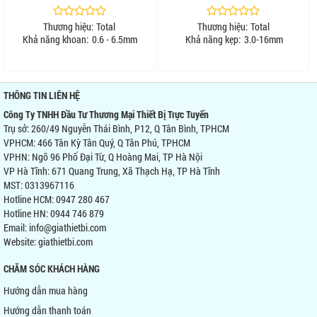
Thương hiệu:
Total
Thương hiệu:
Total
Khả năng khoan:
0.6 - 6.5mm
Khả năng kẹp:
3.0-16mm
THÔNG TIN LIÊN HỆ
Công Ty TNHH Đầu Tư Thương Mại Thiết Bị Trực Tuyến
Trụ sở: 260/49 Nguyễn Thái Bình, P12, Q Tân Bình, TPHCM
VPHCM: 466 Tân Kỳ Tân Quý, Q Tân Phú, TPHCM
VPHN: Ngõ 96 Phố Đại Từ, Q Hoàng Mai, TP Hà Nội
VP Hà Tĩnh: 671 Quang Trung, Xã Thạch Hạ, TP Hà Tĩnh
MST: 0313967116
Hotline HCM: 0947 280 467
Hotline HN: 0944 746 879
Email: info@giathietbi.com
Website:
giathietbi.com
CHĂM SÓC KHÁCH HÀNG
Hướng dẫn mua hàng
Hướng dẫn thanh toán