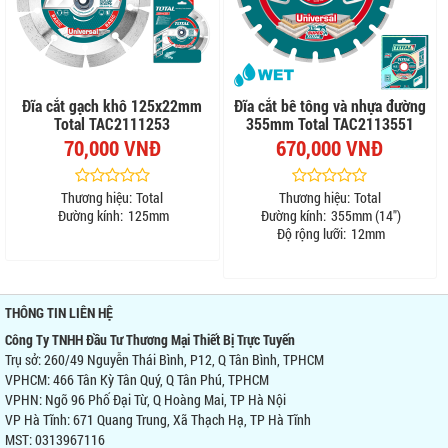
Đĩa cắt gạch khô 125x22mm
Đĩa cắt bê tông và nhựa đường
Total TAC2111253
355mm Total TAC2113551
70,000 VNĐ
670,000 VNĐ
Thương hiệu:
Total
Thương hiệu:
Total
Đường kính:
125mm
Đường kính:
355mm (14")
Độ rộng lưỡi:
12mm
THÔNG TIN LIÊN HỆ
Công Ty TNHH Đầu Tư Thương Mại Thiết Bị Trực Tuyến
Trụ sở: 260/49 Nguyễn Thái Bình, P12, Q Tân Bình, TPHCM
VPHCM: 466 Tân Kỳ Tân Quý, Q Tân Phú, TPHCM
VPHN: Ngõ 96 Phố Đại Từ, Q Hoàng Mai, TP Hà Nội
VP Hà Tĩnh: 671 Quang Trung, Xã Thạch Hạ, TP Hà Tĩnh
MST: 0313967116