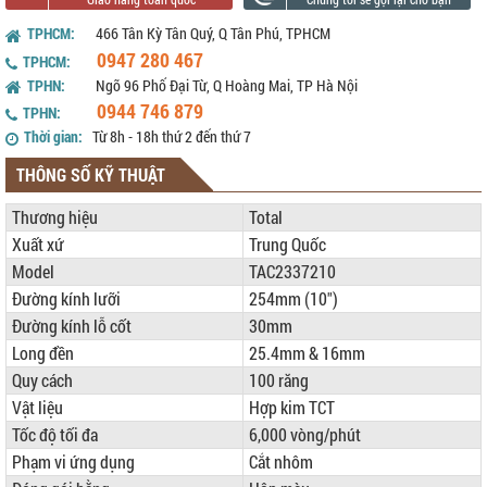
TPHCM:
466 Tân Kỳ Tân Quý, Q Tân Phú, TPHCM
0947 280 467
TPHCM:
TPHN:
Ngõ 96 Phố Đại Từ, Q Hoàng Mai, TP Hà Nội
0944 746 879
TPHN:
Thời gian:
Từ 8h - 18h thứ 2 đến thứ 7
THÔNG SỐ KỸ THUẬT
Thương hiệu
Total
Xuất xứ
Trung Quốc
Model
TAC2337210
Đường kính lưỡi
254mm (10")
Đường kính lỗ cốt
30mm
Long đền
25.4mm & 16mm
Quy cách
100 răng
Vật liệu
Hợp kim TCT
Tốc độ tối đa
6,000 vòng/phút
Phạm vi ứng dụng
Cắt nhôm