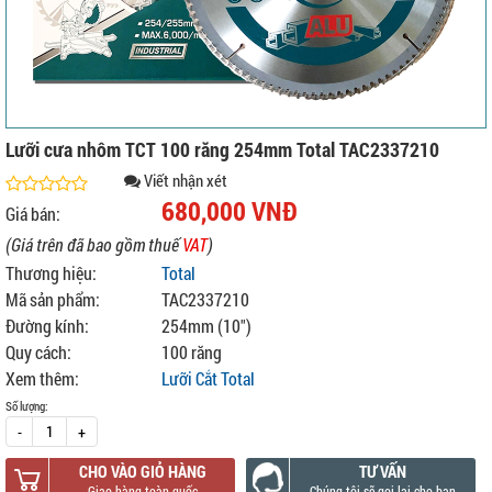
Lưỡi cưa nhôm TCT 100 răng 254mm Total TAC2337210
Viết nhận xét
680,000 VNĐ
Giá bán:
(Giá trên đã bao gồm thuế
VAT
)
Thương hiệu:
Total
Mã sản phẩm:
TAC2337210
Đường kính:
254mm (10")
Quy cách:
100 răng
Xem thêm:
Lưỡi Cắt Total
Số lượng:
-
+
CHO VÀO GIỎ HÀNG
TƯ VẤN