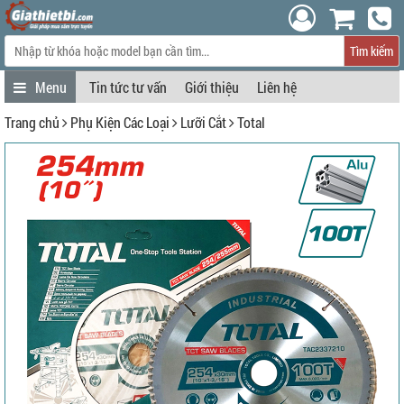
Tìm kiếm
Tin tức tư vấn
Giới thiệu
Liên hệ
Trang chủ
Phụ Kiện Các Loại
Lưỡi Cắt
Total