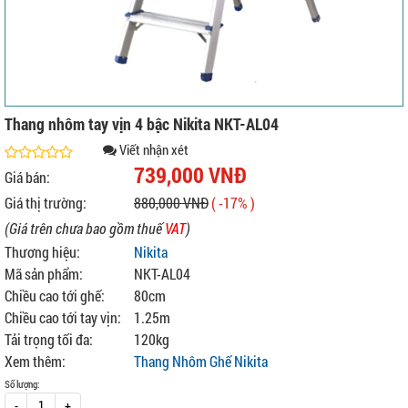
Thang nhôm tay vịn 4 bậc Nikita NKT-AL04
Viết nhận xét
739,000 VNĐ
Giá bán:
Giá thị trường:
880,000 VNĐ
( -17% )
(Giá trên chưa bao gồm thuế
VAT
)
Thương hiệu:
Nikita
Mã sản phẩm:
NKT-AL04
Chiều cao tới ghế:
80cm
Chiều cao tới tay vịn:
1.25m
Tải trọng tối đa:
120kg
Xem thêm:
Thang Nhôm Ghế Nikita
Số lượng:
-
+