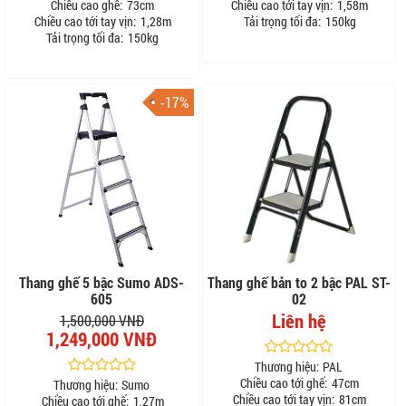
Chiều cao ghế:
73cm
Chiều cao tới tay vịn:
1,58m
Chiều cao tới tay vịn:
1,28m
Tải trọng tối đa:
150kg
Tải trọng tối đa:
150kg
-17%
Thang ghế 5 bậc Sumo ADS-
Thang ghế bản to 2 bậc PAL ST-
605
02
Liên hệ
1,500,000 VNĐ
1,249,000 VNĐ
Thương hiệu:
PAL
Chiều cao tới ghế:
47cm
Thương hiệu:
Sumo
Chiều cao tới tay vịn:
81cm
Chiều cao tới ghế:
1,27m