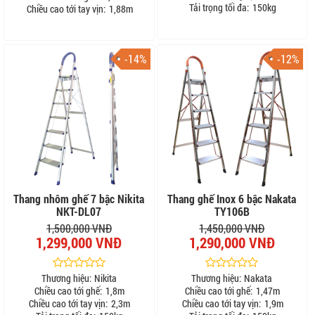
Tải trọng tối đa:
150kg
Chiều cao tới tay vịn:
1,88m
-14%
-12%
Thang nhôm ghế 7 bậc Nikita
Thang ghế Inox 6 bậc Nakata
NKT-DL07
TY106B
1,500,000 VNĐ
1,450,000 VNĐ
1,299,000 VNĐ
1,290,000 VNĐ
Thương hiệu:
Nikita
Thương hiệu:
Nakata
Chiều cao tới ghế:
1,8m
Chiều cao tới ghế:
1,47m
Chiều cao tới tay vịn:
2,3m
Chiều cao tới tay vịn:
1,9m