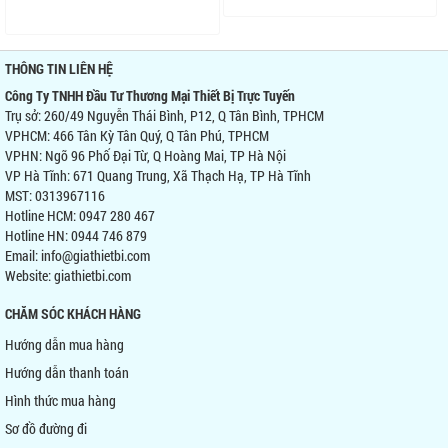
THÔNG TIN LIÊN HỆ
Công Ty TNHH Đầu Tư Thương Mại Thiết Bị Trực Tuyến
Trụ sở: 260/49 Nguyễn Thái Bình, P12, Q Tân Bình, TPHCM
VPHCM: 466 Tân Kỳ Tân Quý, Q Tân Phú, TPHCM
VPHN: Ngõ 96 Phố Đại Từ, Q Hoàng Mai, TP Hà Nội
VP Hà Tĩnh: 671 Quang Trung, Xã Thạch Hạ, TP Hà Tĩnh
MST: 0313967116
Hotline HCM: 0947 280 467
Hotline HN: 0944 746 879
Email: info@giathietbi.com
Website:
giathietbi.com
CHĂM SÓC KHÁCH HÀNG
Hướng dẫn mua hàng
Hướng dẫn thanh toán
Hình thức mua hàng
Sơ đồ đường đi