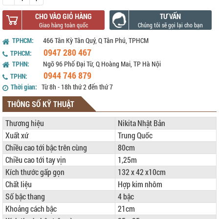
CHO VÀO GIỎ HÀNG
TƯ VẤN
TPHCM:
466 Tân Kỳ Tân Quý, Q Tân Phú, TPHCM
0947 280 467
TPHCM:
TPHN:
Ngõ 96 Phố Đại Từ, Q Hoàng Mai, TP Hà Nội
0944 746 879
TPHN:
Thời gian:
Từ 8h - 18h thứ 2 đến thứ 7
THÔNG SỐ KỸ THUẬT
Thương hiệu
Nikita Nhật Bản
Xuất xứ
Trung Quốc
Chiều cao tới bậc trên cùng
80cm
Chiều cao tới tay vịn
1,25m
Kích thước gấp gọn
132 x 42 x10cm
Chất liệu
Hợp kim nhôm
Số bậc thang
4 bậc
Khoảng cách bậc
21cm