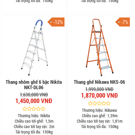
Tải trọng tối đa:
150kg
Tải trọng tối đa:
150kg
-12%
-7%
Thang nhôm ghế 6 bậc Nikita
Thang ghế Nikawa NKS-06
NKT-DL06
1,999,000 VNĐ
1,870,000 VNĐ
1,630,000 VNĐ
1,450,000 VNĐ
Thương hiệu:
Nikawa
Thương hiệu:
Nikita
Chiều cao ghế:
1,39m
Chiều cao tới ghế:
1,5m
Chiều cao tới tay vịn:
1,81m
Chiều cao tới tay vịn:
2m
Tải trọng tối đa:
150kg
Tải trọng tối đa:
150kg