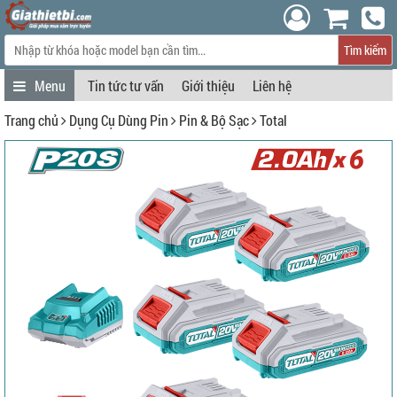
Tìm kiếm
Tin tức tư vấn
Giới thiệu
Liên hệ
Trang chủ
Dụng Cụ Dùng Pin
Pin & Bộ Sạc
Total