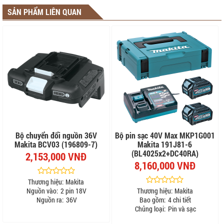
SẢN PHẨM LIÊN QUAN
Bộ chuyển đổi nguồn 36V
Bộ pin sạc 40V Max MKP1G001
Makita BCV03 (196809-7)
Makita 191J81-6
(BL4025x2+DC40RA)
2,153,000 VNĐ
8,160,000 VNĐ
Thương hiệu:
Makita
Nguồn vào:
2 pin 18V
Thương hiệu:
Makita
Nguồn ra:
36V
Bao gồm:
4 chi tiết
Chủng loại:
Pin và sạc