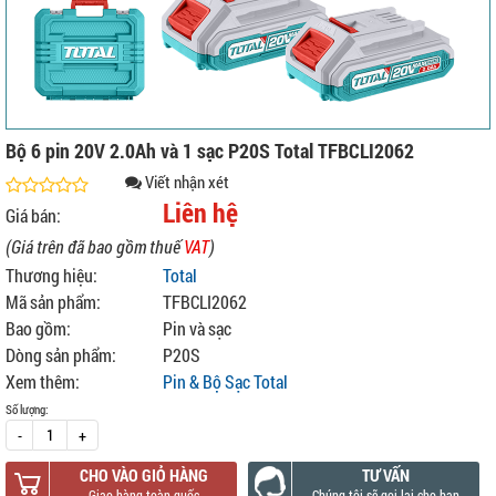
Bộ 6 pin 20V 2.0Ah và 1 sạc P20S Total TFBCLI2062
Viết nhận xét
Liên hệ
Giá bán:
(Giá trên đã bao gồm thuế
VAT
)
Thương hiệu:
Total
Mã sản phẩm:
TFBCLI2062
Bao gồm:
Pin và sạc
Dòng sản phẩm:
P20S
Xem thêm:
Pin & Bộ Sạc Total
Số lượng:
-
+
CHO VÀO GIỎ HÀNG
TƯ VẤN