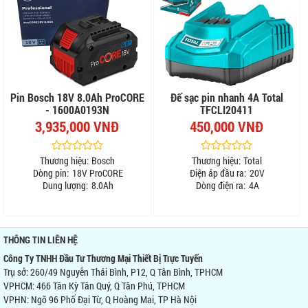
Pin Bosch 18V 8.0Ah ProCORE
Đế sạc pin nhanh 4A Total
- 1600A0193N
TFCLI20411
3,935,000 VNĐ
450,000 VNĐ
Thương hiệu:
Bosch
Thương hiệu:
Total
Dòng pin:
18V ProCORE
Điện áp đầu ra:
20V
Dung lượng:
8.0Ah
Dòng điện ra:
4A
THÔNG TIN LIÊN HỆ
Công Ty TNHH Đầu Tư Thương Mại Thiết Bị Trực Tuyến
Trụ sở: 260/49 Nguyễn Thái Bình, P12, Q Tân Bình, TPHCM
VPHCM: 466 Tân Kỳ Tân Quý, Q Tân Phú, TPHCM
VPHN: Ngõ 96 Phố Đại Từ, Q Hoàng Mai, TP Hà Nội