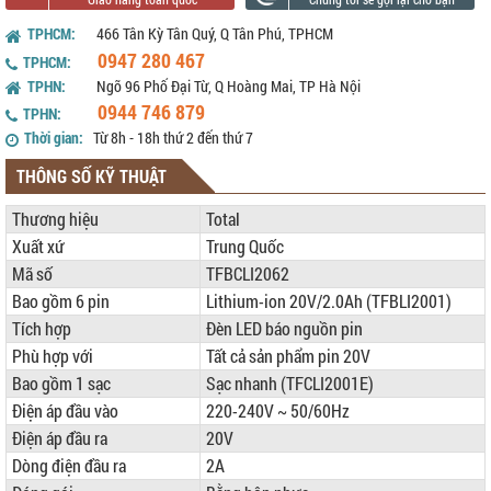
TPHCM:
466 Tân Kỳ Tân Quý, Q Tân Phú, TPHCM
0947 280 467
TPHCM:
TPHN:
Ngõ 96 Phố Đại Từ, Q Hoàng Mai, TP Hà Nội
0944 746 879
TPHN:
Thời gian:
Từ 8h - 18h thứ 2 đến thứ 7
THÔNG SỐ KỸ THUẬT
Thương hiệu
Total
Xuất xứ
Trung Quốc
Mã số
TFBCLI2062
Bao gồm 6 pin
Lithium-ion 20V/2.0Ah (TFBLI2001)
Tích hợp
Đèn LED báo nguồn pin
Phù hợp với
Tất cả sản phẩm pin 20V
Bao gồm 1 sạc
Sạc nhanh (TFCLI2001E)
Điện áp đầu vào
220-240V ~ 50/60Hz
Điện áp đầu ra
20V
Dòng điện đầu ra
2A